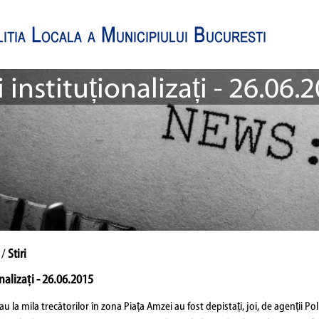
 instituționalizați - 26.06.
 /
Stiri
nalizați - 26.06.2015
au la mila trecătorilor în zona Piața Amzei au fost depistați, joi, de agenții P