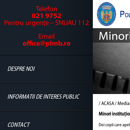
Telefon
021 9752
Pentru urgențe – SNUAU 112
Minori
Email
office@plmb.ro
DESPRE NOI
INFORMATII DE INTERES PUBLIC
Cine suntem
/
ACASA
/ Media
Legislație
Minori instituțio
Conducere
CONTACT
Doi copii care apel
Informatii legislatie