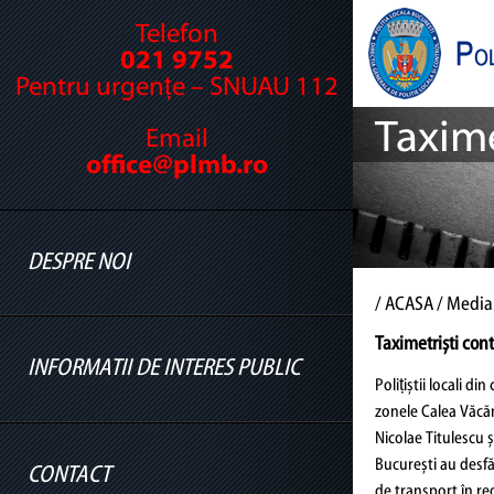
Telefon
021 9752
Pentru urgențe – SNUAU 112
Taxime
Email
office@plmb.ro
DESPRE NOI
/
ACASA
/ Media
Taximetriști cont
INFORMATII DE INTERES PUBLIC
Cine suntem
Polițiștii locali di
zonele Calea Văcăre
Legislație
Nicolae Titulescu ș
Conducere
București au desfă
CONTACT
Informatii legislatie
de transport în reg