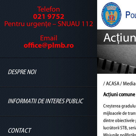
Telefon
021 9752
Pentru urgențe – SNUAU 112
Acțiun
Email
office@plmb.ro
DESPRE NOI
/
ACASA
/ Media
Acțiuni comune 
INFORMATII DE INTERES PUBLIC
Cine suntem
Creșterea gradului 
mijloacele de tran
Legislație
dintre obiectivele 
Conducere
lucrătorii STB, ser
CONTACT
Informatii legislatie
Misiunile polițiști