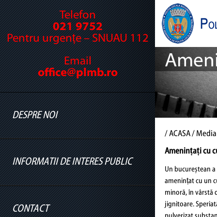
Telefon
021 9752
Pentru urgențe – SNUAU 112
Amenin
Email
office@plmb.ro
DESPRE NOI
/
ACASA
/ Media
Amenințați cu cu
INFORMATII DE INTERES PUBLIC
Cine suntem
Un bucureștean a f
amenințat cu un cu
Legislație
minoră, în vârstă d
Conducere
jignitoare. Speriată
CONTACT
Informatii legislatie
pulverizat substan