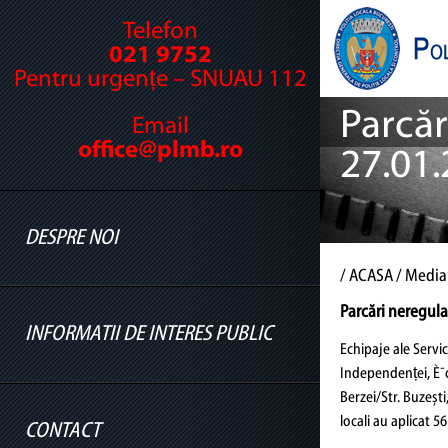
Telefon
021 9752
Pentru urgențe – SNUAU 112
Parcăr
Email
office@plmb.ro
27.01
DESPRE NOI
/
ACASA
/ Media
Parcări neregul
INFORMATII DE INTERES PUBLIC
Cine suntem
Echipaje ale Servici
Independenței, È˜os
Legislație
Berzei/Str. Buzești
Conducere
locali au aplicat 5
CONTACT
Informatii legislatie