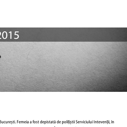
2015
ucurești. Femeia a fost depistată de polițiștii Serviciului Intevenții, în