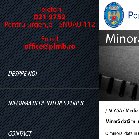
Telefon
021 9752
Pentru urgențe – SNUAU 112
Minoră
Email
office@plmb.ro
DESPRE NOI
INFORMATII DE INTERES PUBLIC
Cine suntem
/
ACASA
/ Media
Legislație
Minoră dată în u
Conducere
CONTACT
O minoră, dată în u
Informatii legislatie