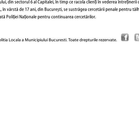
ului, din sectorul 6 al Capitalei, în timp ce racola clienți în vederea întrețineri
, în vârstă de 17 ani, din București, se sustrăgea cercetării penale pentru tâ
ată Poliției Naționale pentru continuarea cercetărilor.
itia Locala a Municipiului Bucuresti. Toate drepturile rezervate.