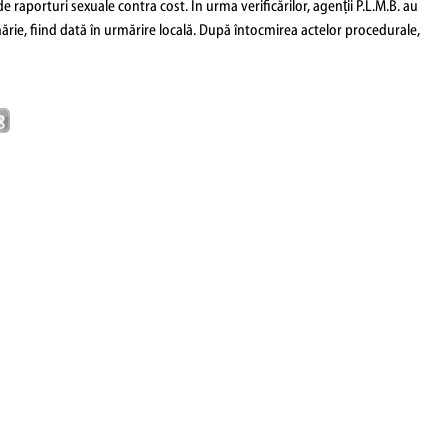
i de raporturi sexuale contra cost. În urma verificărilor, agenții P.L.M.B. au
lhărie, fiind dată în urmărire locală. După întocmirea actelor procedurale,