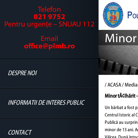
Telefon
021 9752
Pentru urgențe – SNUAU 112
Minor 
Email
office@plmb.ro
DESPRE NOI
/
ACASA
/ Media
Minor tÃ¢lhărit 
INFORMATII DE INTERES PUBLIC
Cine suntem
Un bărbat a fost pr
Centrul Istoric al C
Legislație
Publică au surprin
Conducere
minor de 13 ani. Ag
CONTACT
Informatii legislatie
Vâlcea. După întoc