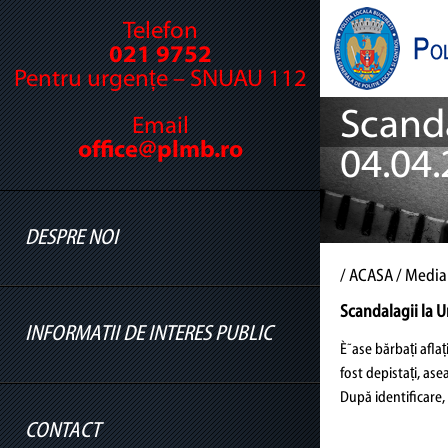
Telefon
021 9752
Pentru urgențe – SNUAU 112
Scanda
Email
office@plmb.ro
04.04
DESPRE NOI
/
ACASA
/ Media
Scandalagii la U
INFORMATII DE INTERES PUBLIC
Cine suntem
È˜ase bărbați aflaț
fost depistați, ase
Legislație
După identificare, 
Conducere
CONTACT
Informatii legislatie