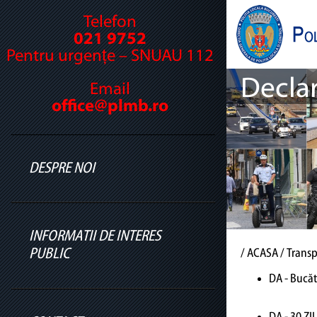
Telefon
021 9752
Pentru urgențe – SNUAU 112
Declar
Email
office@plmb.ro
DESPRE NOI
Cine suntem
INFORMATII DE INTERES
PUBLIC
/
ACASA
/ Transp
DA - Bucăt
Legislație