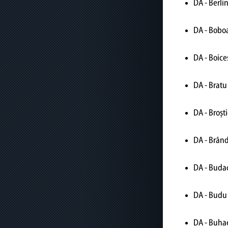
DA - Berli
Presa
Serviciul control spații comerciale,
contracte
DA - Bobo
Stiri
DA - Boic
Serviciul control transporturi, utilități
Galerie fotografii
publice
DA - Bratu
Serviciul control ecologie și protecția
DA - Broșt
mediului
DA - Brând
Serviciul control salubritate
DA - Budac
DA - Budu 
DA - Buha