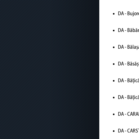
DA - Bujo
DA - Băbăn
DA - Bălaș
DA - Băsăș
DA - Bățic
DA - Bățică
DA - CARA
DA - CARS