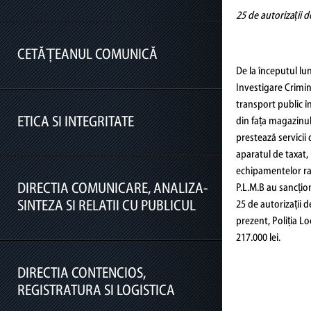
Organizare
25 de autorizații d
Solicitare informatii publice
Programe și Strategii
Buletinul informativ al informaţiilor de
Rapoarte si Studii
CETĂȚEANUL COMUNICĂ
Datele de contact ale D.G.P.L.C.M.B.
interes public
De la începutul lun
Protectia datelor cu caracter personal
Relatia cu mass-media
Buget
Investigare Crimina
transport public în
Programul de funcționare
Bilanțuri contabile
ETICA SI INTEGRITATE
din fața magazinul
Cetățeanul comunică
Program audiente
Achiziții publice
prestează servicii 
aparatul de taxat, n
Petitii si sesizari
Declaratii de avere si interese
echipamentelor rad
DIRECTIA COMUNICARE, ANALIZA-
Modelele de cereri/formulare tipizate
P.L.M.B au sancțio
SINTEZA SI RELATII CU PUBLICUL
25 de autorizații d
Protocoale
prezent, Poliția L
217.000 lei.
DIRECTIA CONTENCIOS,
Serviciul Imagine și Comunicare
REGISTRATURA SI LOGISTICA
Compartimentul Soluționare Petiții