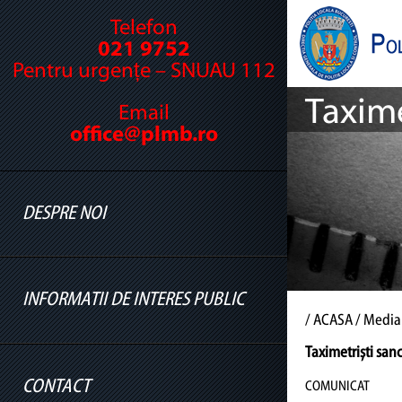
Telefon
021 9752
Pentru urgențe – SNUAU 112
Taxime
Email
office@plmb.ro
DESPRE NOI
INFORMATII DE INTERES PUBLIC
Cine suntem
/
ACASA
/ Media
Legislație
Taximetriști san
Conducere
CONTACT
COMUNICAT
Informatii legislatie