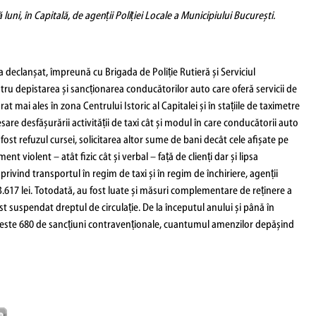
 luni, în Capitală, de agenții Poliției Locale a Municipiului București.
i a declanșat, împreună cu Brigada de Poliție Rutieră și Serviciul
entru depistarea și sancționarea conducătorilor auto care oferă servicii de
at mai ales în zona Centrului Istoric al Capitalei și în stațiile de taximetre
re desfășurării activității de taxi cât și modul în care conducătorii auto
fost refuzul cursei, solicitarea altor sume de bani decât cele afișate pe
ent violent – atât fizic cât și verbal – față de clienți dar și lipsa
ivind transportul în regim de taxi și în regim de închiriere, agenții
.617 lei. Totodată, au fost luate și măsuri complementare de reținere a
fost suspendat dreptul de circulație. De la începutul anului și până în
, peste 680 de sancțiuni contravenționale, cuantumul amenzilor depășind