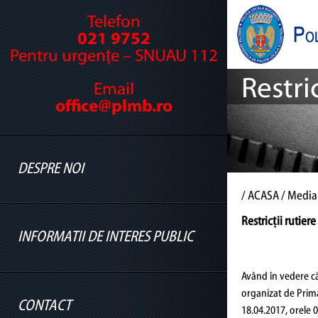
Telefon
021 9752
Pentru urgențe – SNUAU 112
Restri
Email
office@plmb.ro
DESPRE NOI
/
ACASA
/ Media
Restricții rutier
INFORMATII DE INTERES PUBLIC
Cine suntem
INF
Legislație
Având în vedere că
organizat de Primă
Conducere
CONTACT
18.04.2017, orele 0
Informatii legislatie